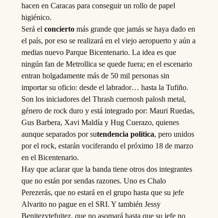
hacen en Caracas para conseguir un rollo de papel
higiénico.
Será el
concierto
más grande que jamás se haya dado en
el país, por eso se realizará en el viejo aeropuerto y aún a
medias nuevo Parque Bicentenario. La idea es que
ningún fan de Metrollica se quede fuera; en el escenario
entran holgadamente más de 50 mil personas sin
importar su oficio: desde el labrador… hasta la Tufiño.
Son los iniciadores del Thrash cuernosh palosh metal,
género de rock duro y está integrado por: Mauri Ruedas,
Gus Barbera, Xavi Maldía y Hug Cuerazo, quienes
aunque separados por su
tendencia política
, pero unidos
por el rock, estarán vociferando el próximo 18 de marzo
en el Bicentenario.
Hay que aclarar que la banda tiene otros dos integrantes
que no están por sendas razones. Uno es Chalo
Perezerás, que no estará en el grupo hasta que su jefe
Alvarito no pague en el SRI. Y también Jessy
Benitezytefuitez, que no asomará hasta que su jefe no