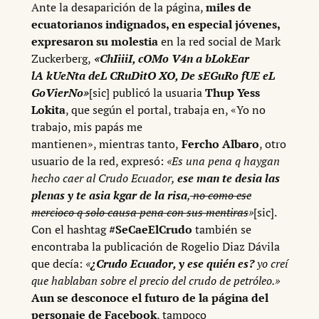
Ante la desaparición de la página,
miles de
ecuatorianos indignados, en especial jóvenes,
expresaron su molestia
en la red social de Mark
Zuckerberg,
«ChIiiiI, cOMo V4n a bLokEar
lA kUeNta deL CRuDitO XO, De sEGuRo fUE eL
GoVierNo»
[sic] publicó la usuaria
Thup Yess
Lokita
, que según el portal, trabaja en, «Yo no
trabajo, mis papás me
mantienen», mientras tanto,
Fercho Albaro
, otro
usuario de la red, expresó:
«Es una pena q haygan
hecho caer al Crudo Ecuador,
ese man te desia las
plenas y te asia kgar de la risa
,
no como ese
mercioco q solo causa pena con sus mentiras
»
[sic].
Con el hashtag
#SeCaeElCrudo
también se
encontraba la publicación de Rogelio Diaz Dávila
que decía:
«
¿Crudo Ecuador, y ese quién es?
yo creí
que hablaban sobre el precio del crudo de petróleo.»
Aun se desconoce el futuro de la página del
personaje de Facebook
, tampoco