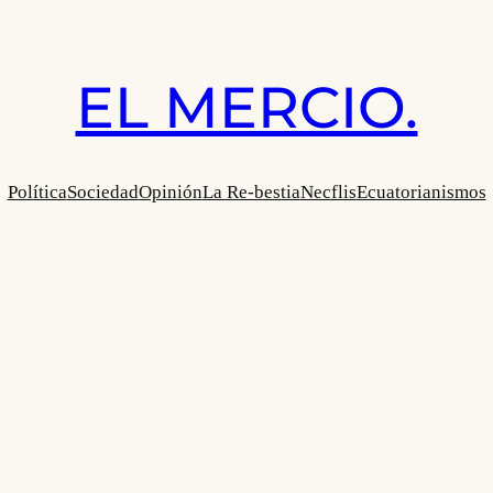
EL MERCIO.
Política
Sociedad
Opinión
La Re-bestia
Necflis
Ecuatorianismos