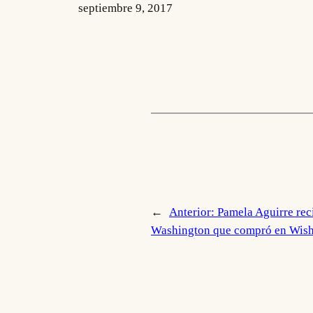
septiembre 9, 2017
←
Anterior:
Pamela Aguirre rec
Washington que compró en Wis