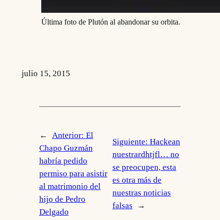
Última foto de Plutón al abandonar su orbita.
julio 15, 2015
←
Anterior:
El
Siguiente:
Hackean
Chapo Guzmán
nuestrardhtjfl… no
habría pedido
se preocupen, esta
permiso para asistir
es otra más de
al matrimonio del
nuestras noticias
hijo de Pedro
falsas
→
Delgado