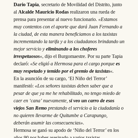
Dario Tapia
, secretario de Movilidad del Distrito, junto
al
Alcalde Mauricio Rodas
realizaron una rueda de
prensa para presentar al nuevo funcionario.
«Estamos
muy contentos con el aporte que dará Juan Fernando a
la ciudad, de esta manera beneficiamos a los taxistas
incrementando la tarifa y a los ciudadanos brindando un
mejor servicio y
eliminando a los choferes
irrespetuosos
«
, dijo el Burgomaestre. Por su parte Tapia
declaró:
«Se eligió a Hermosa para el cargo porque
es
muy respetado y temido por el gremio de taxistas
«.
En la asunción de su cargo, ‘El Niño del Terror’
manifestó:
«Los señores taxistas deben saber que a
pesar de que ya me he rehabilitado, no tengo miedo de
caer en ‘cana’ nuevamente,
si veo un carro de esos
viejos San Remo
prestando el servicio a la ciudadanía o
no quieren llevarme de Quitumbe a Carapungo,
deberán asumir las consecuencias».
Hermosa se ganó su apodo de ‘Niño del Terror’ en los
años 90 por haber asesinado a varios taxistas.