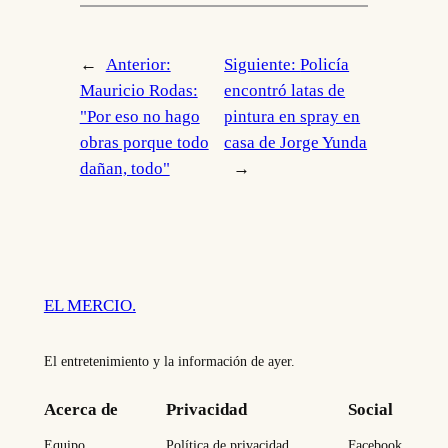
←
Anterior:
Siguiente:
Policía
Mauricio Rodas:
encontró latas de
"Por eso no hago
pintura en spray en
obras porque todo
casa de Jorge Yunda
dañan, todo"
→
EL MERCIO.
El entretenimiento y la información de ayer.
Acerca de
Privacidad
Social
Equipo
Política de privacidad
Facebook