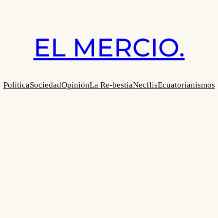
EL MERCIO.
Política
Sociedad
Opinión
La Re-bestia
Necflis
Ecuatorianismos