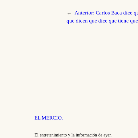
←
Anterior:
Carlos Baca dice q
que dicen que dice que tiene que
EL MERCIO.
El entretenimiento y la información de ayer.