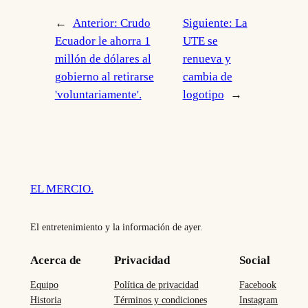
←
Anterior:
Crudo
Siguiente:
La
Ecuador le ahorra 1
UTE se
millón de dólares al
renueva y
gobierno al retirarse
cambia de
'voluntariamente'.
logotipo
→
EL MERCIO.
El entretenimiento y la información de ayer.
Acerca de
Privacidad
Social
Equipo
Política de privacidad
Facebook
Historia
Términos y condiciones
Instagram