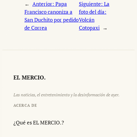
←
Anterior:
Papa
Siguiente:
La
Francisco canoniza a
foto del día:
San Duchito por pedido
Volcán
de Correa
Cotopaxi
→
EL MERCIO.
Las noticias, el entretenimiento y la desinformación de ayer.
ACERCA DE
¿Qué es EL MERCIO.?