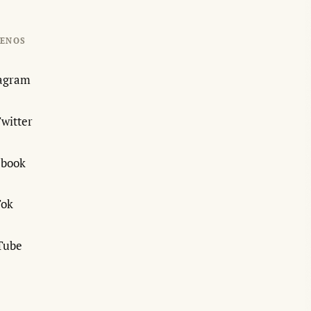
UENOS
tagram
Twitter
ebook
Tok
Tube