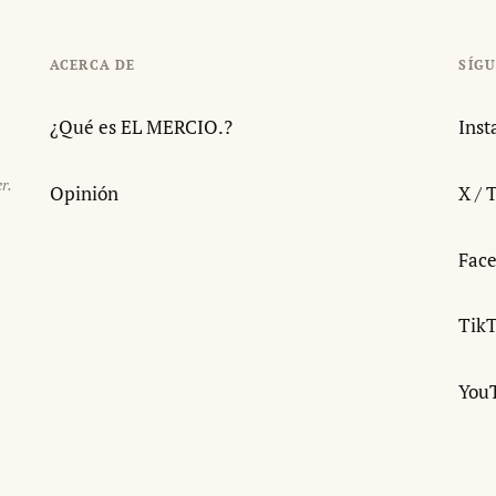
ACERCA DE
SÍG
¿Qué es EL MERCIO.?
Ins
r.
Opinión
X / 
Fac
Tik
You