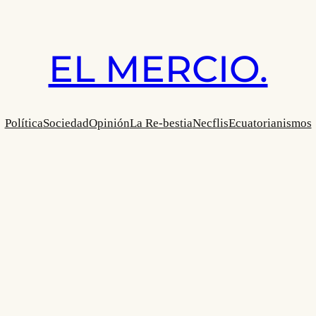
EL MERCIO.
Política
Sociedad
Opinión
La Re-bestia
Necflis
Ecuatorianismos