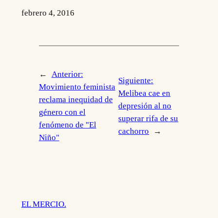
febrero 4, 2016
←
Anterior:
Siguiente:
Movimiento feminista
Melibea cae en
reclama inequidad de
depresión al no
género con el
superar rifa de su
fenómeno de "El
cachorro
→
Niño"
EL MERCIO.