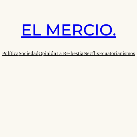
EL MERCIO.
Política
Sociedad
Opinión
La Re-bestia
Necflis
Ecuatorianismos