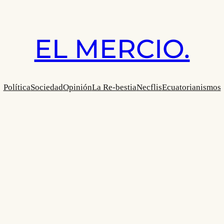
EL MERCIO.
Política
Sociedad
Opinión
La Re-bestia
Necflis
Ecuatorianismos