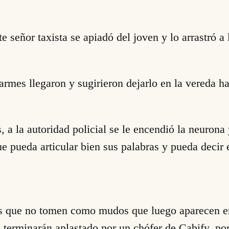
 señor taxista se apiadó del joven y lo arrastró a
rmes llegaron y sugirieron dejarlo en la vereda h
 a la autoridad policial se le encendió la neurona 
e pueda articular bien sus palabras y pueda decir
s que no tomen como mudos que luego aparecen en 
os terminarán aplastado por un chófer de Cabify, p