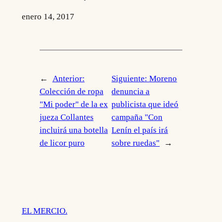
enero 14, 2017
←
Anterior:
Siguiente:
Moreno
Colección de ropa
denuncia a
"Mi poder" de la ex
publicista que ideó
jueza Collantes
campaña "Con
incluirá una botella
Lenín el país irá
de licor puro
sobre ruedas"
→
EL MERCIO.