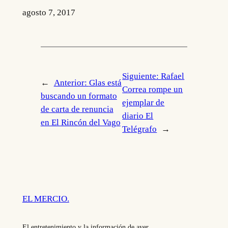
agosto 7, 2017
Siguiente:
Rafael
←
Anterior:
Glas está
Correa rompe un
buscando un formato
ejemplar de
de carta de renuncia
diario El
en El Rincón del Vago
Telégrafo
→
EL MERCIO.
El entretenimiento y la información de ayer.