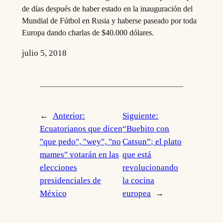
de días después de haber estado en la inauguración del
Mundial de Fútbol en Rusia y haberse paseado por toda
Europa dando charlas de $40.000 dólares.
julio 5, 2018
←
Anterior:
Siguiente:
Ecuatorianos que dicen
“Buebito con
"que pedo", "wey", "no
Catsun”; el plato
mames" votarán en las
que está
elecciones
revolucionando
presidenciales de
la cocina
México
europea
→