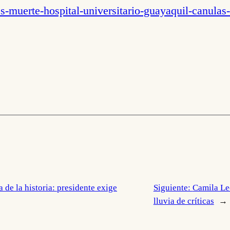
s-muerte-hospital-universitario-guayaquil-canula
a de la historia: presidente exige
Siguiente:
Camila Le
lluvia de críticas
→