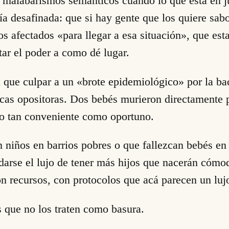
n malabarismos semánticos cuando lo que está en j
a desafinada: que si hay gente que los quiere sabo
s afectados «para llegar a esa situación», que est
tar el poder a como dé lugar.
 que culpar a un «brote epidemiológico» por la ba
ticas opositoras. Dos bebés murieron directamente p
io tan conveniente como oportuno.
niños en barrios pobres o que fallezcan bebés en 
darse el lujo de tener más hijos que nacerán cómo
 recursos, con protocolos que acá parecen un lujo
 que no los traten como basura.