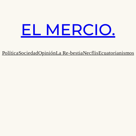
EL MERCIO.
Política
Sociedad
Opinión
La Re-bestia
Necflis
Ecuatorianismos