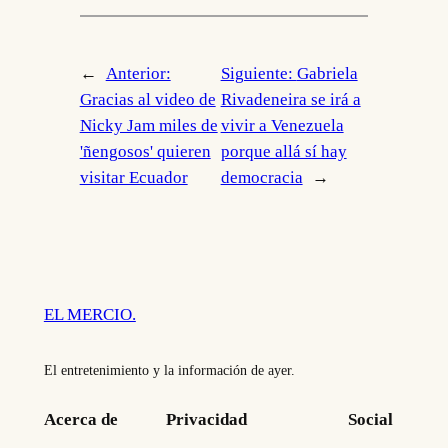
←
Anterior:
Siguiente:
Gabriela
Gracias al video de
Rivadeneira se irá a
Nicky Jam miles de
vivir a Venezuela
'ñengosos' quieren
porque allá sí hay
visitar Ecuador
democracia
→
EL MERCIO.
El entretenimiento y la información de ayer.
Acerca de
Privacidad
Social