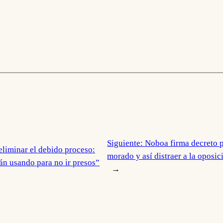
Siguiente:
Noboa firma decreto p
liminar el debido proceso:
morado y así distraer a la oposi
án usando para no ir presos”
→