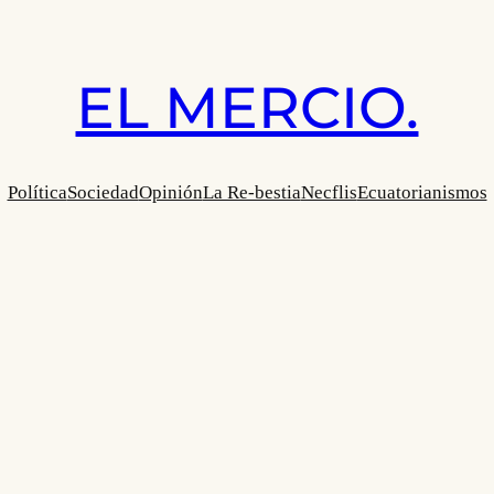
EL MERCIO.
Política
Sociedad
Opinión
La Re-bestia
Necflis
Ecuatorianismos