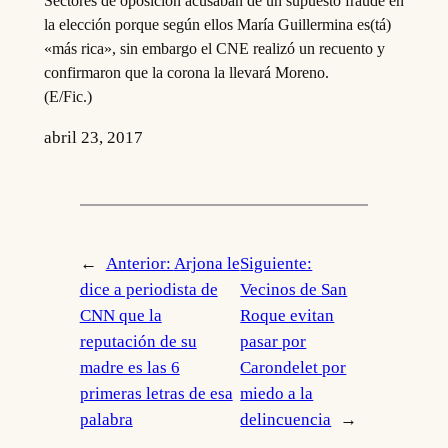
Sectores de oposición acusaban de un supuesto fraude en
la elección porque según ellos María Guillermina es(tá)
«más rica», sin embargo el CNE realizó un recuento y
confirmaron que la corona la llevará Moreno.
(E/Fic.)
abril 23, 2017
←
Anterior:
Arjona le
Siguiente:
dice a periodista de
Vecinos de San
CNN que la
Roque evitan
reputación de su
pasar por
madre es las 6
Carondelet por
primeras letras de esa
miedo a la
palabra
delincuencia
→