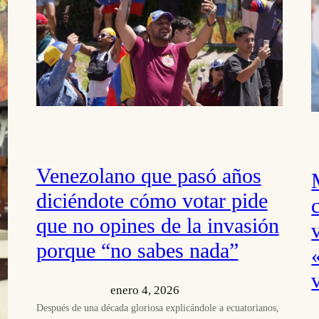
Venezolano que pasó años
diciéndote cómo votar pide
que no opines de la invasión
porque “no sabes nada”
enero 4, 2026
Después de una década gloriosa explicándole a ecuatorianos,