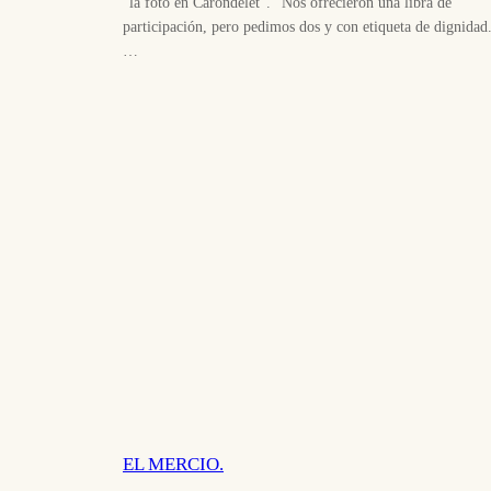
“la foto en Carondelet”. “Nos ofrecieron una libra de
participación, pero pedimos dos y con etiqueta de dignidad
…
EL MERCIO.