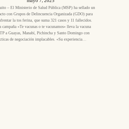
mayo 7, 2025
uito – El Ministerio de Salud Pública (MSP) ha sellado un
acto con Grupos de Delincuencia Organizada (GDO) para
nfrentar la tos ferina, que suma 321 casos y 11 fallecidos.
a campaña «Te vacunas o te vacunamos» lleva la vacuna
TP a Guayas, Manabí, Pichincha y Santo Domingo con
ácticas de negociación implacables. «Su experiencia…