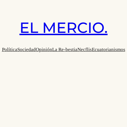
EL MERCIO.
Política
Sociedad
Opinión
La Re-bestia
Necflis
Ecuatorianismos