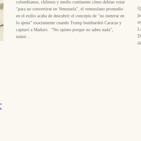
colombianos, chilenos y medio continente cómo debían votar
Q
“para no convertirse en Venezuela”, el venezolano promedio
p
en el exilio acaba de descubrir el concepto de “no meterse en
e
lo ajeno” exactamente cuando Trump bombardeó Caracas y
L
capturó a Maduro . “No opines porque no sabes nada”,
D
tuiteó…
t
r