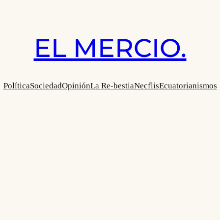
EL MERCIO.
Política
Sociedad
Opinión
La Re-bestia
Necflis
Ecuatorianismos