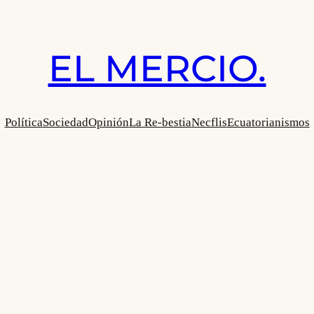
EL MERCIO.
Política
Sociedad
Opinión
La Re-bestia
Necflis
Ecuatorianismos