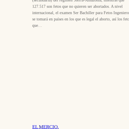
(secundaria) del régimen Sierra-Amazonía, mientras que
127.517 son fetos que no quieren ser abortados. A nivel
internacional, el examen Ser Bachiller para Fetos Ingeniero
se tomará en países en los que es legal el aborto, así los fet
que…
EL MERCIO.