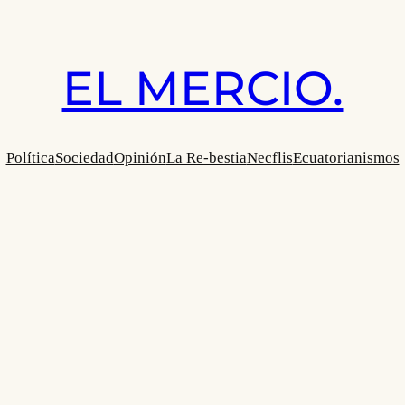
EL MERCIO.
Política
Sociedad
Opinión
La Re-bestia
Necflis
Ecuatorianismos