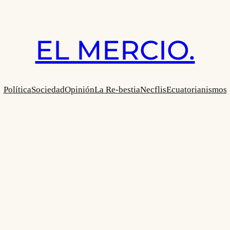
EL MERCIO.
Política
Sociedad
Opinión
La Re-bestia
Necflis
Ecuatorianismos